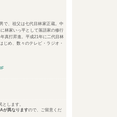
男で、祖父は七代目林家正蔵。中
年に林家いっ平として落語家の修行
4年真打昇進。平成21年に二代目林
はじめ、数々のテレビ・ラジオ・
。
DF
民とします。
Aが異なります
ので、ご留意くだ