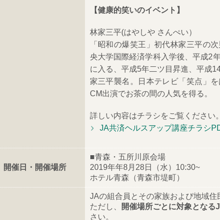
【健康的笑いのイベント】
林家三平(はやしや さんぺい）
「昭和の爆笑王」初代林家三平の次
央大学国際経済学科入学後、平成2
に入る、平成5年二ツ目昇進、平成1
家三平襲名。日本テレビ「笑点」を
CM出演でお茶の間の人気を得る。
詳しい内容はチラシをご覧ください
JA共済ヘルスアップ講座チラシP
■青森・五所川原会場
開催日・開催場所
2019年年8月28日（水）10:30~
ホテル青森（青森市堤町）
JAの組合員とその家族および地域住
ただし、
開催場所ごとに対象となるJ
さい。