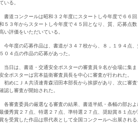
ている。
書道コンクールは昭和３２年度にスタートし今年度で６６回
和５３年からスタートし今年度で４５回となり、質、応募点数
高い評価をいただいている。
今年度の応募作品は、書道が３４７校から、８，１９４点、
５０４点の作品の応募があった。
当日は、書道・交通安全ポスターの審査員９名が会場に集ま
安全ポスターは宮本益衛審査員長を中心に審査が行われた。
初めにＪＡ共済連青森沼田本部長から挨拶があり、次に審査
確認し審査が開始された。
各審査委員の厳選なる審査の結果、書道半紙・条幅の部およ
最優秀賞２７点、特選２７点、準特選２７点、奨励賞８１点が
賞を受賞した作品は県代表として全国コンクールへ出展される