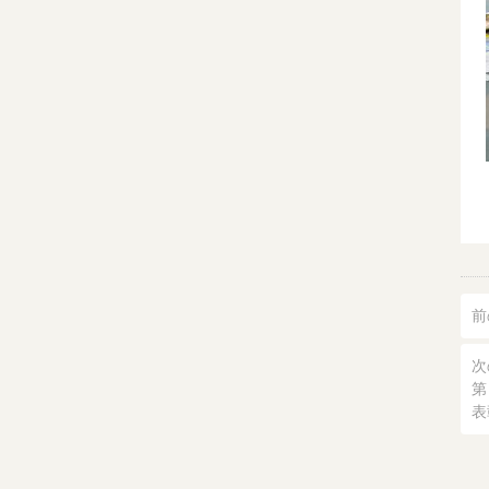
前
次
第
表