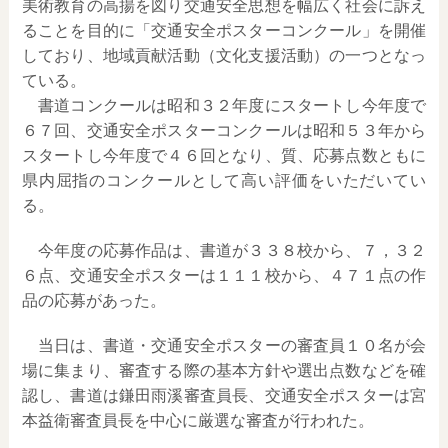
美術教育の高揚を図り交通安全思想を幅広く社会に訴え
ることを目的に「交通安全ポスターコンクール」を開催
しており、地域貢献活動（文化支援活動）の一つとなっ
ている。
書道コンクールは昭和３２年度にスタートし今年度で
６７回、交通安全ポスターコンクールは昭和５３年から
スタートし今年度で４６回となり、質、応募点数ともに
県内屈指のコンクールとして高い評価をいただいてい
る。
今年度の応募作品は、書道が３３８校から、７，３２
６点、交通安全ポスターは１１１校から、４７１点の作
品の応募があった。
当日は、書道・交通安全ポスターの審査員１０名が会
場に集まり、審査する際の基本方針や選出点数などを確
認し、書道は鎌田雨溪審査員長、交通安全ポスターは宮
本益衛審査員長を中心に厳選な審査が行われた。