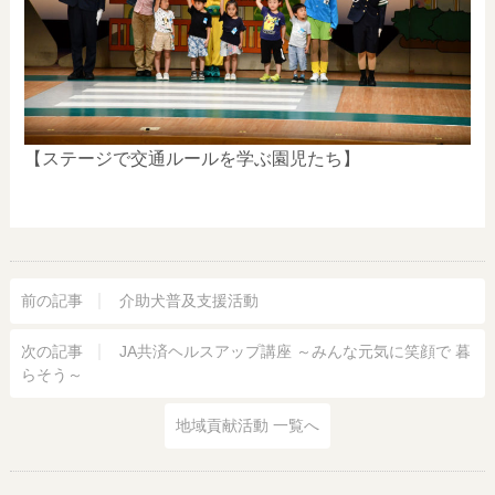
【ステージで交通ルールを学ぶ園児たち】
前の記事
介助犬普及支援活動
次の記事
JA共済ヘルスアップ講座 ～みんな元気に笑顔で 暮
らそう～
地域貢献活動 一覧へ