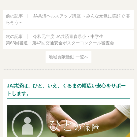
前の記事
JA共済ヘルスアップ講座 ～みんな元気に笑顔で 暮
らそう～
次の記事
令和元年度 JA共済青森県小・中学生
第63回書道・第42回交通安全ポスターコンクール審査会
地域貢献活動 一覧へ
JA共済は、ひと、いえ、くるまの幅広い安心をサポー
トします。