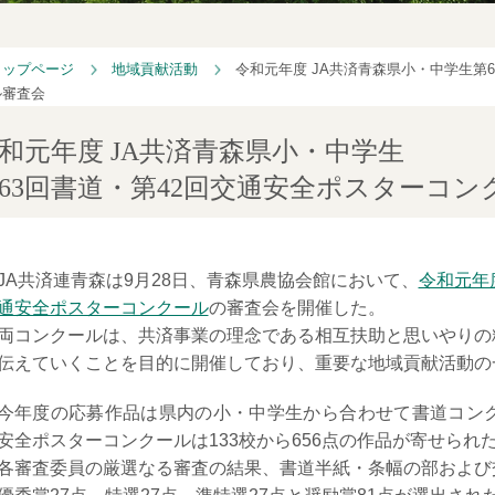
トップページ
地域貢献活動
令和元年度 JA共済青森県小・中学生第
ル審査会
和元年度 JA共済青森県小・中学生
63回書道・第42回交通安全ポスターコン
JA共済連青森は9月28日、青森県農協会館において、
令和元年
通安全ポスターコンクール
の審査会を開催した。
両コンクールは、共済事業の理念である相互扶助と思いやりの
伝えていくことを目的に開催しており、重要な地域貢献活動の
今年度の応募作品は県内の小・中学生から合わせて書道コンクール
安全ポスターコンクールは133校から656点の作品が寄せられ
各審査委員の厳選なる審査の結果、書道半紙・条幅の部および