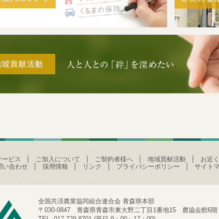
サービス
ご加入について
ご契約者様へ
地域貢献活動
お近く
問い合わせ
採用情報
リンク
プライバシーポリシー
サイト
全国共済農業協同組合連合会 青森県本部
〒030-0847 青森県青森市東大野二丁目1番地15 農協会館6階
TEL. 017-729-8701 (平日 9：00～17：00)